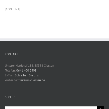
[CONTENT]
KONTAKT
Unterer Hardthof 13B, 35398 Giessen
Telefon:
0641 400 2595
E-Mail:
Schreiben Sie uns.
Webseite:
freiraum-giessen.de
SUCHE:
Suche