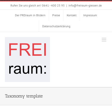
Zum
Rufen Sie uns gleich an! 0641 - 400 25 95
|
info@freiraum-giessen.de
Inhalt
springen
Der FREIraum in Bildern
Preise
Kontakt
Impressum
Datenschutzerklärung
Taxonomy template