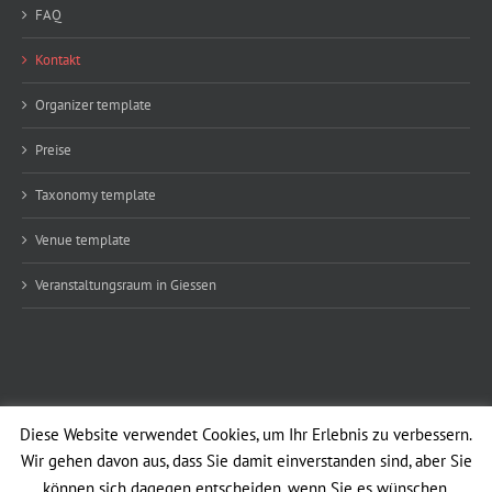
FAQ
Kontakt
Organizer template
Preise
Taxonomy template
Venue template
Veranstaltungsraum in Giessen
Diese Website verwendet Cookies, um Ihr Erlebnis zu verbessern.
Copyright 2026
Green Minds Venture
GmbH | All Rights Reserved
Wir gehen davon aus, dass Sie damit einverstanden sind, aber Sie
E-
Facebook
Instagram
Flickr
X
Vimeo
YouTube
Pinterest
können sich dagegen entscheiden, wenn Sie es wünschen.
Mail