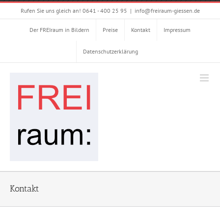
Zum
Rufen Sie uns gleich an! 0641 - 400 25 95
|
info@freiraum-giessen.de
Inhalt
springen
Der FREIraum in Bildern
Preise
Kontakt
Impressum
Datenschutzerklärung
Kontakt