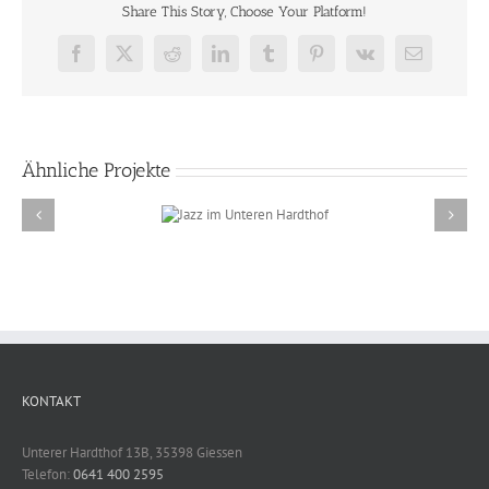
Share This Story, Choose Your Platform!
Facebook
X
Reddit
LinkedIn
Tumblr
Pinterest
Vk
E-
Mail
Ähnliche Projekte
Jazz im Unteren
Hardthof
KONTAKT
Unterer Hardthof 13B, 35398 Giessen
Telefon:
0641 400 2595