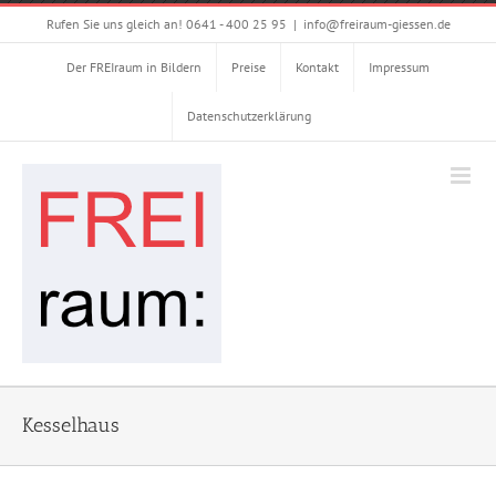
Zum
Rufen Sie uns gleich an! 0641 - 400 25 95
|
info@freiraum-giessen.de
Inhalt
springen
Der FREIraum in Bildern
Preise
Kontakt
Impressum
Datenschutzerklärung
Kesselhaus