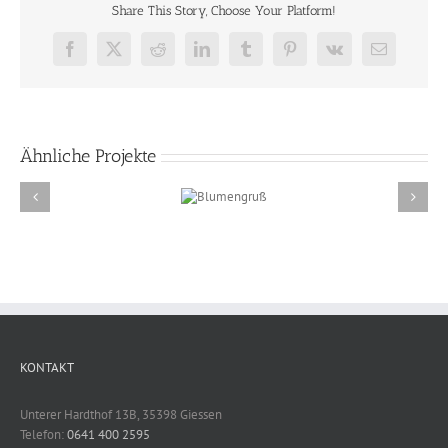
Share This Story, Choose Your Platform!
Facebook
X
Reddit
LinkedIn
Tumblr
Pinterest
Vk
E-
Mail
Ähnliche Projekte
U
Blumengruß
KONTAKT
Unterer Hardthof 13B, 35398 Giessen
Telefon:
0641 400 2595