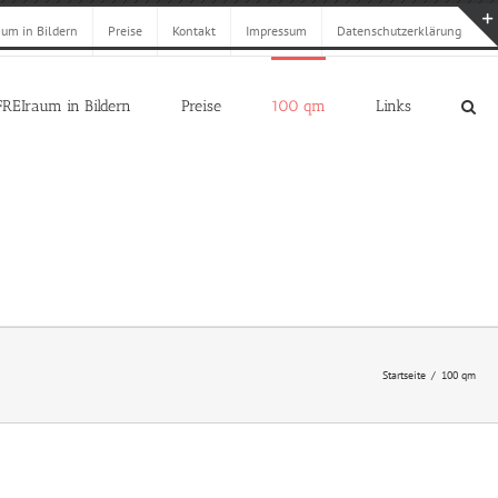
aum in Bildern
Preise
Kontakt
Impressum
Datenschutzerklärung
FREIraum in Bildern
Preise
100 qm
Links
Startseite
100 qm