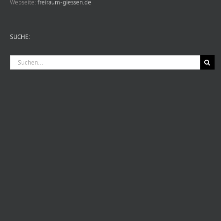
Webseite:
freiraum-giessen.de
SUCHE:
Suche
nach: