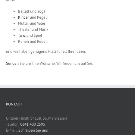
Ballett und Yoga
Kinder
und Kegel
Mütter und Väter
Theater und Musik
Tanz
und Spiel
Ruhen und Reden
und wir haben genügend Platz für all Ihre Ideen.
Senden
Sie uns Ihre Wünsche. Wir freuen uns auf Sie.
KONTAKT
Unterer Hardthof 13B, 35398 Giessen
Telefon:
0641 400 2595
E-Mail:
Schreiben Sie uns.