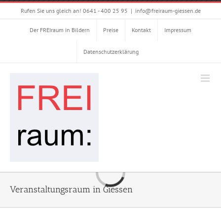
Zum
Rufen Sie uns gleich an! 0641 - 400 25 95
|
info@freiraum-giessen.de
Inhalt
springen
Der FREIraum in Bildern
Preise
Kontakt
Impressum
Datenschutzerklärung
Laden...
Veranstaltungsraum in Giessen